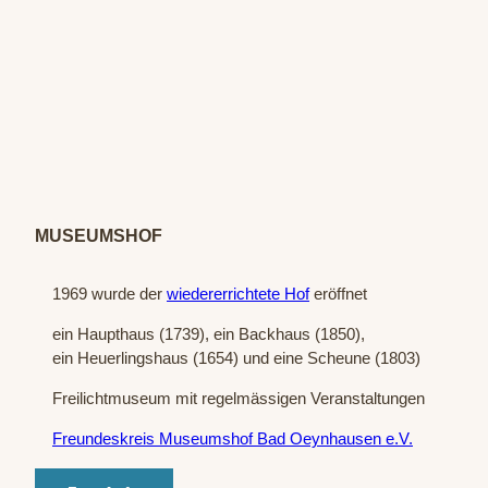
© Sta
atsba
d Bad
Oeyn
hause
n / P.
Hübb
MUSEUMSHOF
e
1969 wurde der
wiedererrichtete Hof
eröffnet
ein Haupthaus (1739), ein Backhaus (1850),
ein Heuerlingshaus (1654) und eine Scheune (1803)
Freilichtmuseum mit regelmässigen Veranstaltungen
Freundeskreis Museumshof Bad Oeynhausen e.V.