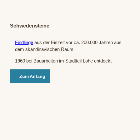
© Sta
atsba
d Bad
Oeyn
hause
n / P.
Hübb
Schwedensteine
e
Findlinge
aus der Eiszeit vor ca. 200.000 Jahren aus
dem skandinavischen Raum
1960 bei Bauarbeiten im Stadtteil Lohe entdeckt
Zum Anfang