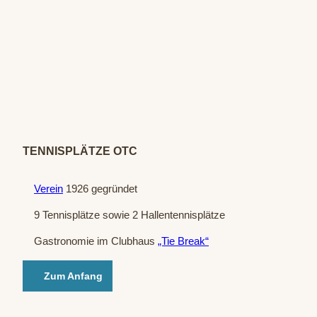
© Oe
ynha
usene
r Ten
nis-Cl
ub e.
V.
TENNISPLÄTZE OTC
Verein
1926 gegründet
9 Tennisplätze sowie 2 Hallentennisplätze
Gastronomie im Clubhaus
„Tie Break“
Zum Anfang