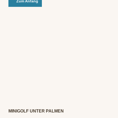
Zum Anfang
© Mi
nigolf
unter
Palme
n / C.
Flick
MINIGOLF UNTER PALMEN