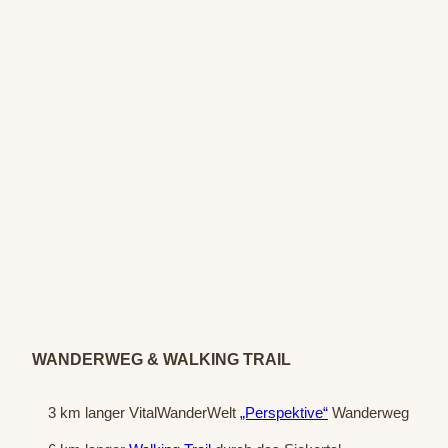
© Sta
atsba
d Bad
Oeyn
hause
n / P.
Hübb
WANDERWEG & WALKING TRAIL
e
3 km langer VitalWanderWelt
„Perspektive“
Wanderweg