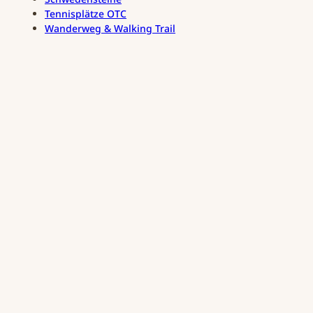
Tennisplätze OTC
Wanderweg & Walking Trail
© Sta
atsba
d Bad
Oeyn
hause
n / P.
Hübb