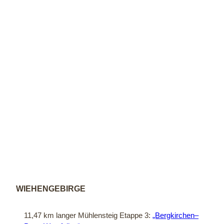
O. Kr
ato |
CC-B
Y-SA
WIEHENGEBIRGE
11,47 km langer Mühlensteig Etappe 3:
„Bergkirchen–