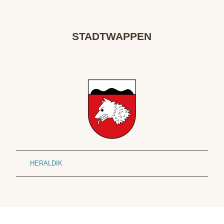
ㅤ
STADTWAPPEN
ㅤ
HERALDIK
ㅤ
ㅤ