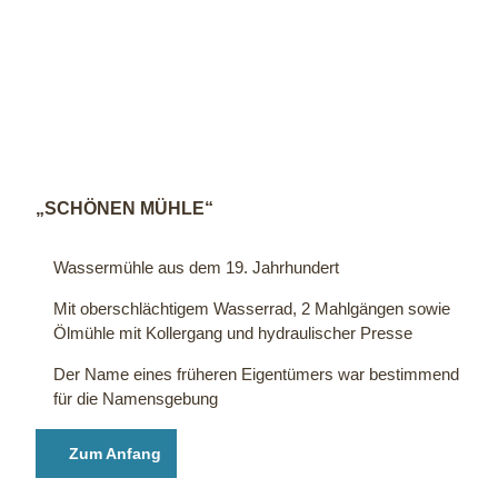
© Mü
hlenk
reis M
inden
-Lüb
becke
/ W. H
„SCHÖNEN MÜHLE“
edric
h
Wassermühle aus dem 19. Jahrhundert
Mit oberschlächtigem Wasserrad, 2 Mahlgängen sowie
Ölmühle mit Kollergang und hydraulischer Presse
Der Name eines früheren Eigentümers war bestimmend
für die Namensgebung
Zum Anfang