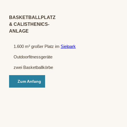
© Sta
dt Ba
d Oey
nhau
sen
BASKETBALLPLATZ
& CALISTHENICS-
ANLAGE
1.600 m² großer Platz im
Sielpark
Outdoorfitnessgeräte
zwei Basketballkörbe
Zum Anfang