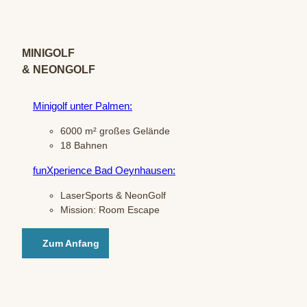
© Mi
nigolf
unter
Palme
n / C.
Flick
MINIGOLF
& NEONGOLF
Minigolf unter Palmen:
6000
m² großes Gelände
18 Bahnen
funXperience Bad Oeynhausen:
LaserSports & NeonGolf
Mission: Room Escape
Zum Anfang