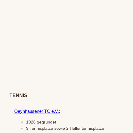
© Oe
ynha
usene
r Ten
nis-Cl
ub vo
n 192
TENNIS
6 e.V.
Oeynhausener TC e.V.:
1926 gegründet
9 Tennisplätze sowie 2 Hallentennisplätze