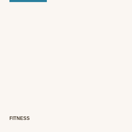
© CI
RCLE
ONE
Bad
Oeyn
hause
n
FITNESS