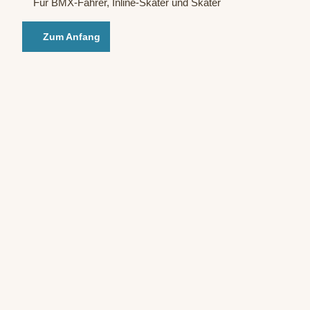
Für BMX-Fahrer, Inline-Skater und Skater
Zum Anfang
© Sta
atsba
d Bad
Oeyn
hause