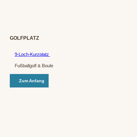
© Go
lfplat
z Bad
Oeyn
hause
n
GOLFPLATZ
9-Loch-Kurzplatz
Fußballgolf & Boule
Zum Anfang