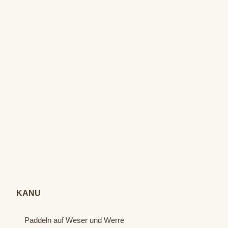
© Sta
atsba
d Bad
Oeyn
hause
n / P.
Hübb
KANU
e
Paddeln auf Weser und Werre