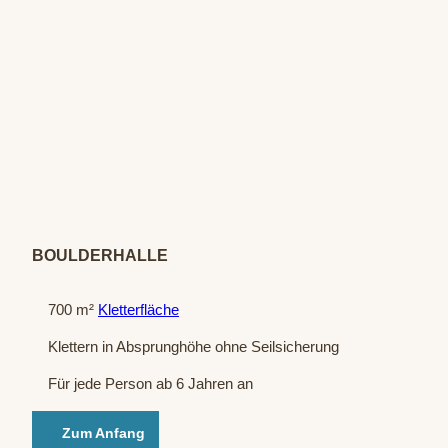
© Bo
ulder
halle
Felsm
eister
/ hoc
h5
BOULDERHALLE
700 m²
Kletterfläche
Klettern in Absprunghöhe ohne Seilsicherung
Für jede Person ab 6 Jahren an
Zum Anfang