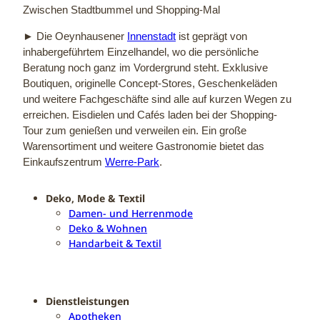
Zwischen Stadtbummel und Shopping-Mal
► Die Oeynhausener
Innenstadt
ist geprägt von
inhabergeführtem Einzelhandel, wo die persönliche
Beratung noch ganz im Vordergrund steht. Exklusive
Boutiquen, originelle Concept-Stores, Geschenkeläden
und weitere Fachgeschäfte sind alle auf kurzen Wegen zu
erreichen. Eisdielen und Cafés laden bei der Shopping-
Tour zum genießen und verweilen ein. Ein große
Warensortiment und weitere Gastronomie bietet das
Einkaufszentrum
Werre-Park
.
Deko, Mode & Textil
Damen- und Herrenmode
Deko & Wohnen
Handarbeit & Textil
Dienstleistungen
Apotheken