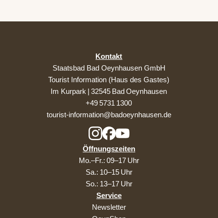
t
t
A
© Sta
atsba
a
u
d Bad
D
Oeyn
b
r
hause
o
n / S.
T
Bartel
n
-
n
N
i
e
Kontakt
E
r
Staatsbad Bad Oeynhausen GmbH
W
e
n
S
Tourist Information (Haus des Gastes)
u
L
Im Kurpark | 32545 Bad Oeynhausen
n
E
d
+49 5731 1300
i
T
n
tourist-information@badoeynhausen.de
T
f
o
E
r
R
m
Öffnungszeiten
i
e
Mo.–Fr.: 09–17 Uhr
r
Sa.: 10–15 Uhr
t
b
So.: 13–17 Uhr
l
e
Service
i
Newsletter
b
e