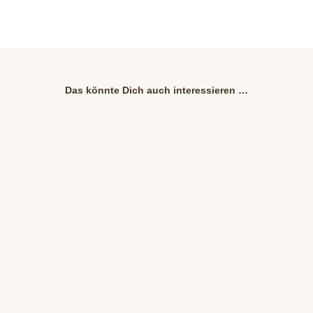
Das könnte Dich auch interessieren …
G
E
A
H
u
E
s
I
f