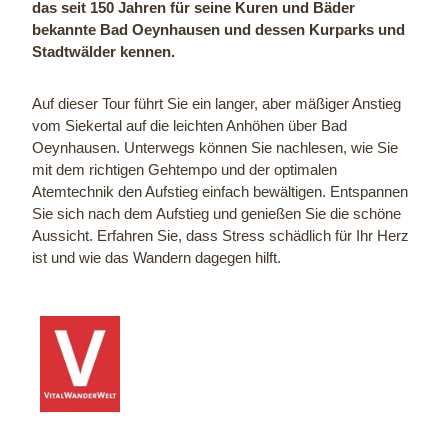
Ü
k
das seit 150 Jahren für seine Kuren und Bäder
b
t
bekannte Bad Oeynhausen und dessen Kurparks und
e
i
Stadtwälder kennen.
r
v
s
e
Auf dieser Tour führt Sie ein langer, aber mäßiger Anstieg
i
M
vom Siekertal auf die leichten Anhöhen über Bad
c
a
Oeynhausen. Unterwegs können Sie nachlesen, wie Sie
h
r
mit dem richtigen Gehtempo und der optimalen
t
k
.
i
Atemtechnik den Aufstieg einfach bewältigen. Entspannen
j
e
Sie sich nach dem Aufstieg und genießen Sie die schöne
p
r
Aussicht. Erfahren Sie, dass Stress schädlich für Ihr Herz
g
u
ist und wie das Wandern dagegen hilft.
n
g
e
n