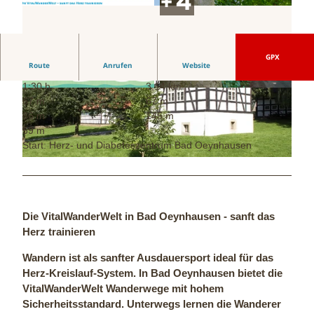
GPX
Route
Anrufen
Website
1:30 h
3,14 km
V
W
67 m
67 m
i
a
86 m
145 m
t
n
59 m
a
d
Start: Herz- und Diabeteszentrum Bad Oeynhausen
l
e
© Staatsbad Bad Oeynhausen / W. Krüper |
CC-BY-ND
w
r
a
w
n
e
d
g
Die VitalWanderWelt in Bad Oeynhausen - sanft das
e
P
Herz trainieren
r
e
w
r
Wandern ist als sanfter Ausdauersport ideal für das
e
s
Herz-Kreislauf-System. In Bad Oeynhausen bietet die
l
p
VitalWanderWelt Wanderwege mit hohem
t
e
Sicherheitsstandard. Unterwegs lernen die Wanderer