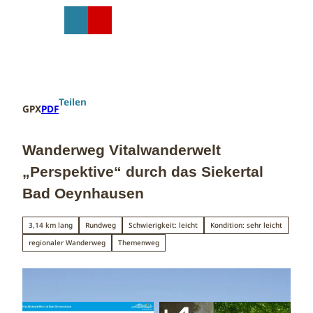
Z
u
T
Suche
Menü
Shop
m
e
I
i
n
l
h
e
a
n
Teilen
GPX
PDF
l
t
Wanderweg Vitalwanderwelt
„Perspektive“ durch das Siekertal
Bad Oeynhausen
3,14 km lang
Rundweg
Schwierigkeit: leicht
Kondition: sehr leicht
regionaler Wanderweg
Themenweg