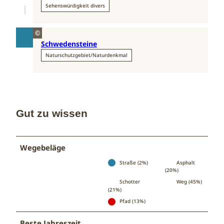
Sehenswürdigkeit divers
©
Schwedensteine
Naturschutzgebiet/Naturdenkmal
Gut zu wissen
Wegebeläge
Straße (2%)
Asphalt
(20%)
Schotter
Weg (45%)
(21%)
Pfad (13%)
Beste Jahreszeit