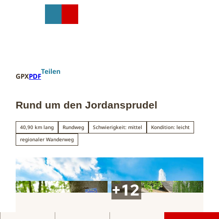
Z
u
T
Suche
Menü
Shop
m
e
I
i
n
l
h
e
a
n
Teilen
GPX
PDF
l
t
Rund um den Jordansprudel
40,90 km lang
Rundweg
Schwierigkeit: mittel
Kondition: leicht
regionaler Wanderweg