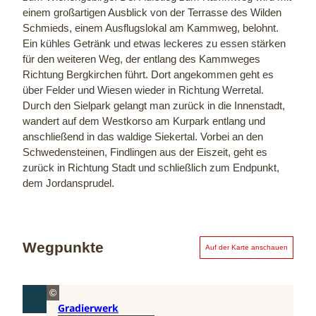
u
einem großartigen Ausblick von der Terrasse des Wilden
d
Schmieds, einem Ausflugslokal am Kammweg, belohnt.
e
Ein kühles Getränk und etwas leckeres zu essen stärken
l
für den weiteren Weg, der entlang des Kammweges
(
Richtung Bergkirchen führt. Dort angekommen geht es
c
über Felder und Wiesen wieder in Richtung Werretal.
)
Durch den Sielpark gelangt man zurück in die Innenstadt,
P
e
wandert auf dem Westkorso am Kurpark entlang und
t
anschließend in das waldige Siekertal. Vorbei an den
e
Schwedensteinen, Findlingen aus der Eiszeit, geht es
r
zurück in Richtung Stadt und schließlich zum Endpunkt,
H
dem Jordansprudel.
ü
b
b
e
Wegpunkte
Auf der Karte anschauen
©
Gradierwerk