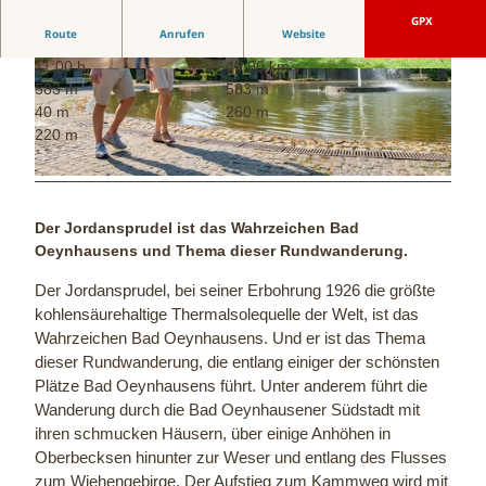
GPX
Route
Anrufen
Website
11:00 h
40,90 km
R
© Staatsbad Bad Oeynhausen GmbH
583 m
583 m
u
40 m
260 m
n
220 m
d
u
© Tourismus NRW e. V.
m
d
Der Jordansprudel ist das Wahrzeichen Bad
e
Oeynhausens und Thema dieser Rundwanderung.
n
J
Der Jordansprudel, bei seiner Erbohrung 1926 die größte
o
kohlensäurehaltige Thermalsolequelle der Welt, ist das
r
Wahrzeichen Bad Oeynhausens. Und er ist das Thema
d
dieser Rundwanderung, die entlang einiger der schönsten
a
Plätze Bad Oeynhausens führt. Unter anderem führt die
n
Wanderung durch die Bad Oeynhausener Südstadt mit
s
ihren schmucken Häusern, über einige Anhöhen in
p
Oberbecksen hinunter zur Weser und entlang des Flusses
r
zum Wiehengebirge. Der Aufstieg zum Kammweg wird mit