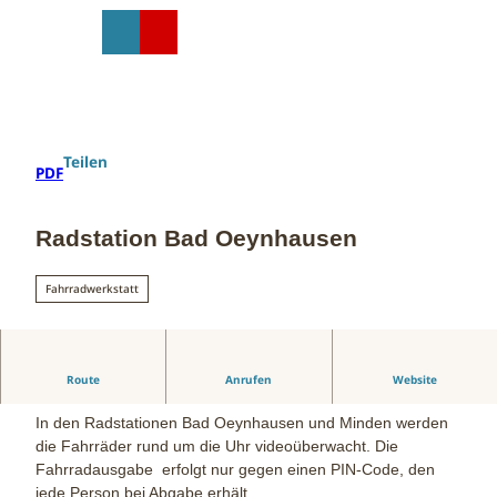
Z
u
T
Suche
Menü
Shop
m
e
I
i
n
l
h
e
a
n
Teilen
PDF
l
t
Radstation Bad Oeynhausen
Fahrradwerkstatt
Bewachung:
Route
Anrufen
Website
In den Radstationen Bad Oeynhausen und Minden werden
die Fahrräder rund um die Uhr videoüberwacht. Die
Fahrradausgabe erfolgt nur gegen einen PIN-Code, den
jede Person bei Abgabe erhält.