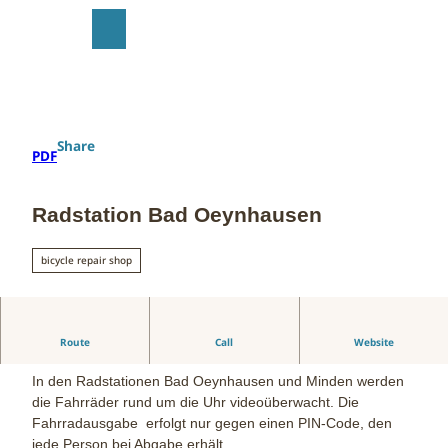
T
o
S
Search
Menu
c
h
o
a
n
r
t
e
e
Share
PDF
n
t
Radstation Bad Oeynhausen
bicycle repair shop
Bewachung:
Route
Call
Website
In den Radstationen Bad Oeynhausen und Minden werden
die Fahrräder rund um die Uhr videoüberwacht. Die
Fahrradausgabe erfolgt nur gegen einen PIN-Code, den
jede Person bei Abgabe erhält.