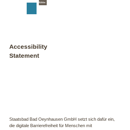
T
© Staatsbad Bad Oeynhausen / P. Hübbe
o
S
Search
Menu
c
h
o
a
n
r
t
e
e
n
Accessibility
t
Statement
Staatsbad Bad Oeynhausen GmbH setzt sich dafür ein,
die digitale Barrierefreiheit für Menschen mit