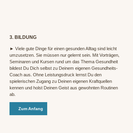
© Sta
atsba
d Bad
Oeyn
hause
n / P.
Hübb
3. BILDUNG
e
► Viele gute Dinge für einen gesunden Alltag sind leicht
umzusetzen. Sie müssen nur gelernt sein. Mit Vorträgen,
Seminaren und Kursen rund um das Thema Gesundheit
bildest Du Dich selbst zu Deinem eigenen Gesundheits-
Coach aus. Ohne Leistungsdruck lernst Du den
spielerischen Zugang zu Deinen eigenen Kraftquellen
kennen und holst Deinen Geist aus gewohnten Routinen
ab.
Zum Anfang