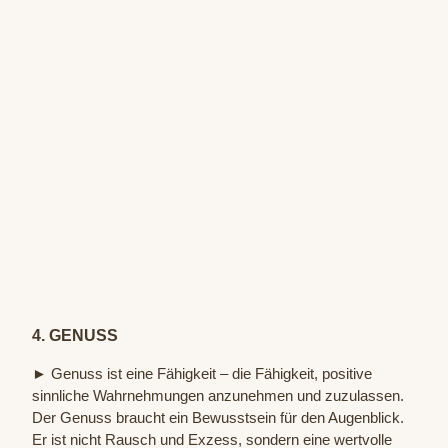
© Sta
atsba
d Bad
Oeyn
hause
n / P.
Hübb
4. GENUSS
e
► Genuss ist eine Fähigkeit – die Fähigkeit, positive
sinnliche Wahrnehmungen anzunehmen und zuzulassen.
Der Genuss braucht ein Bewusstsein für den Augenblick.
Er ist nicht Rausch und Exzess, sondern eine wertvolle