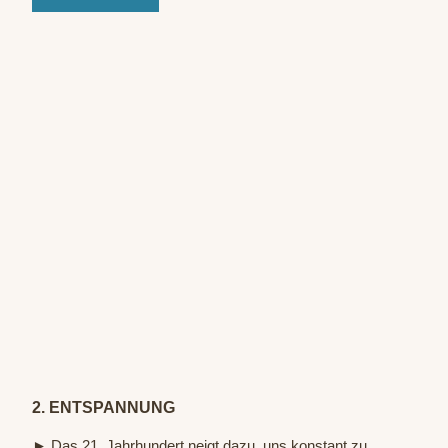
© Te
utob
urger
Wald
Touri
smus
2. ENTSPANNUNG
► Das 21. Jahrhundert neigt dazu, uns konstant zu