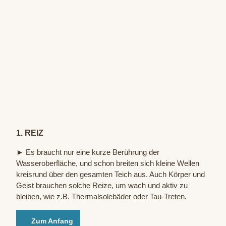
© Sta
atsba
d Bad
Oeyn
hause
n / C.
Barn
1. REIZ
beck
► Es braucht nur eine kurze Berührung der
Wasseroberfläche, und schon breiten sich kleine Wellen
kreisrund über den gesamten Teich aus. Auch Körper und
Geist brauchen solche Reize, um wach und aktiv zu
bleiben, wie z.B. Thermalsolebäder oder Tau-Treten.
Zum Anfang