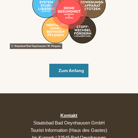
© Staatsbad Bad Oeynhausen / M. Hingsen
ㅤ
Zum Anfang
ㅤ
Kontakt
Staatsbad Bad Oeynhausen GmbH
Tourist Information (Haus des Gastes)
Im Kurpark | 32545 Bad Oeynhausen