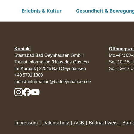
Z
Erlebnis & Kultur
Gesundheit & Bewegun
u
Startseite
Versandinfos
m
I
n
h
a
Kontakt
Öffnungsze
l
Staatsbad Bad Oeynhausen GmbH
Mo.–Fr.: 09–
t
Tourist Information (Haus des Gastes)
Sa.: 10–15 U
Im Kurpark | 32545 Bad Oeynhausen
So.: 13–17 U
+49 5731 1300
tourist-information@badoeynhausen.de
Impressum
|
Datenschutz
|
AGB
|
Bildnachweis
|
Barri