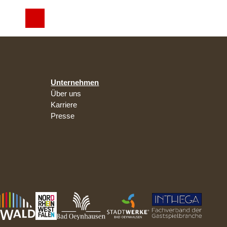
T
Suche
Shop
e
i
l
e
n
Unternehmen
Über uns
Karriere
Presse