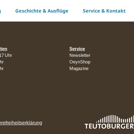
g
Geschichte & Ausflüge
Service & Kontakt
iten
Service
17 Uhr
Newsletter
hr
OeynShop
hr
Magazine
erefreiheitserklärung