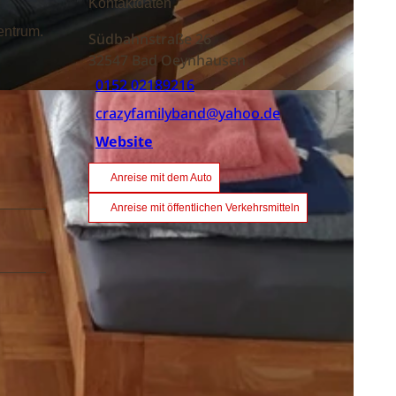
Kontaktdaten
entrum.
Südbahnstraße 26
32547
Bad Oeynhausen
0152 02189216
crazyfamilyband@yahoo.de
Website
Anreise mit dem Auto
Anreise mit öffentlichen Verkehrsmitteln