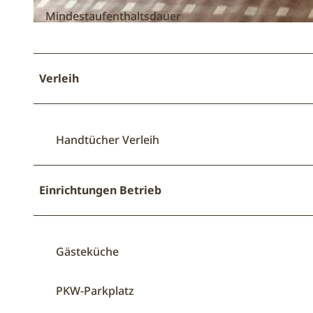
Mindestaufenthaltsdauer
W
o
h
Verleih
n
b
e
r
Handtücher Verleih
e
i
c
Einrichtungen Betrieb
h
Gästeküche
PKW-Parkplatz