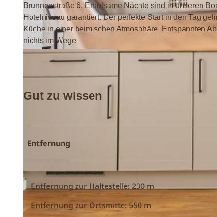
Brunnenstraße 6. Erholsame Nächte sind in unseren Box
Hotelniveau garantiert. Der perfekte Start in den Tag gel
Küche in einer heimischen Atmosphäre. Entspannten Abe
nichts im Wege.
,
,
E
i
Gut zu wissen
n
g
u
t
Entfernung
e
r
S
t
Entfernung zur Haltestelle: 230 m
a
Entfernung zur Ortsmitte: 550 m
r