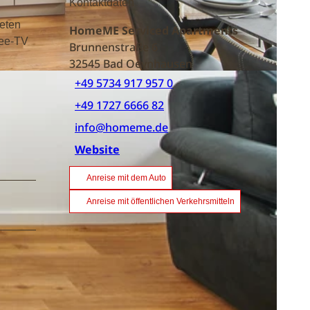
Kontaktdaten
teten
HomeME Serviced Apartments
ree-TV
Brunnenstraße 6
32545
Bad Oeynhausen
+49 5734 917 957 0
+49 1727 6666 82
info@homeme.de
Website
Anreise mit dem Auto
Anreise mit öffentlichen Verkehrsmitteln