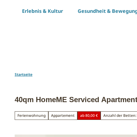
Z
Erlebnis & Kultur
Gesundheit & Bewegun
u
m
I
n
h
a
l
t
Startseite
40qm HomeME Serviced Apartment
Ferienwohnung
Appartement
ab 80,00 €
Anzahl der Betten: