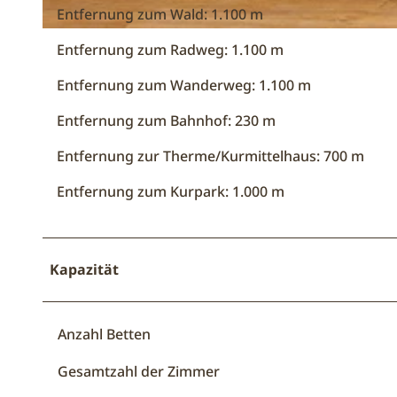
t
Entfernung zum Wald: 1.100 m
i
K
n
Entfernung zum Radweg: 1.100 m
ü
d
c
Entfernung zum Wanderweg: 1.100 m
e
h
n
Entfernung zum Bahnhof: 230 m
e
T
n
a
Entfernung zur Therme/Kurmittelhaus: 700 m
z
g
e
Entfernung zum Kurpark: 1.000 m
.
i
.
l
.
e
"
Kapazität
:
)
Anzahl Betten
Gesamtzahl der Zimmer