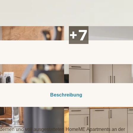
Beschreibung
odernen und voll ausgestatteten HomeME Apartments an der