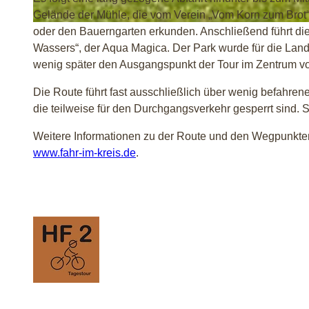
Gelände der Mühle, die vom Verein „Vom Korn zum Brot“ 
© Biologische Station Ravensberg im Kreis Herford e.V. |
CC-BY-SA
oder den Bauerngarten erkunden. Anschließend führt di
Wassers“, der Aqua Magica. Der Park wurde für die Land
wenig später den Ausgangspunkt der Tour im Zentrum 
Die Route führt fast ausschließlich über wenig befahre
die teilweise für den Durchgangsverkehr gesperrt sind. S
Weitere Informationen zu der Route und den Wegpunkten 
www.fahr-im-kreis.de
.