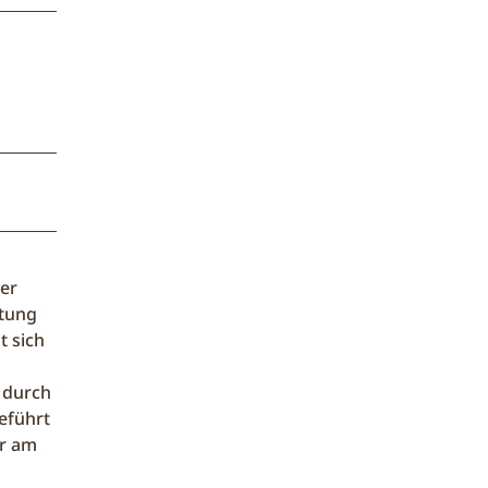
er
htung
t sich
 durch
eführt
ur am