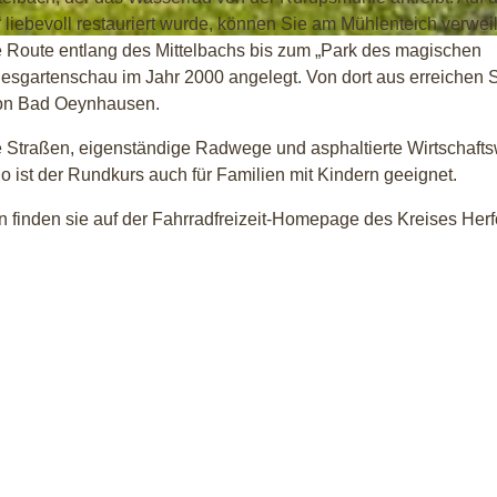
liebevoll restauriert wurde, können Sie am Mühlenteich verwei
e Route entlang des Mittelbachs bis zum „Park des magischen
esgartenschau im Jahr 2000 angelegt. Von dort aus erreichen 
von Bad Oeynhausen.
ne Straßen, eigenständige Radwege und asphaltierte Wirtschaft
o ist der Rundkurs auch für Familien mit Kindern geeignet.
finden sie auf der Fahrradfreizeit-Homepage des Kreises Herf