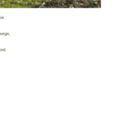
len
Sie
swege,
ord: