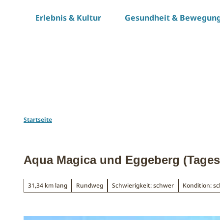
Z
Erlebnis & Kultur
Gesundheit & Bewegun
u
m
I
n
h
a
l
t
Startseite
Aqua Magica und Eggeberg (Tages
31,34 km lang
Rundweg
Schwierigkeit: schwer
Kondition: s