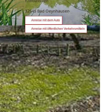
Kontaktdaten
32545
Bad Oeynhausen
Anreise mit dem Auto
Anreise mit öffentlichen Verkehrsmitteln
n der
nd
Sie
f die
nstieg.
 dem