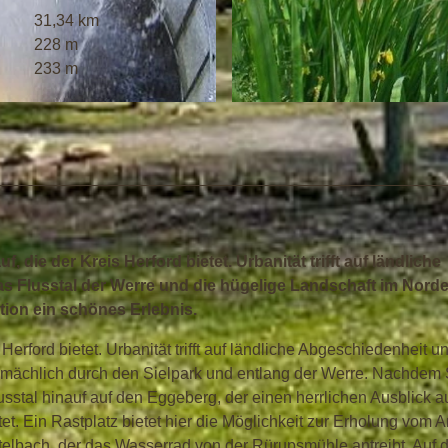
31,34 km
228 m
233 m
© Rürupsmühle
 die der Kreis Herford bietet. Urbanität trifft auf ländliche
 Flusstal der Werre und die hügelige Landschaft im Norde
ition ein schönes Erlebnis.
erford bietet. Urbanität trifft auf ländliche Abgeschiedenheit u
ächlich durch den Sielpark und entlang der Werre. Nachdem 
stal hinauf auf den Eggeberg, der einen herrlichen Ausblick au
 Ein Rastplatz bietet hier die Möglichkeit zur Erholung vom A
ttelbach, der das Wasserrad von der Rürupsmühle antreibt. Auf