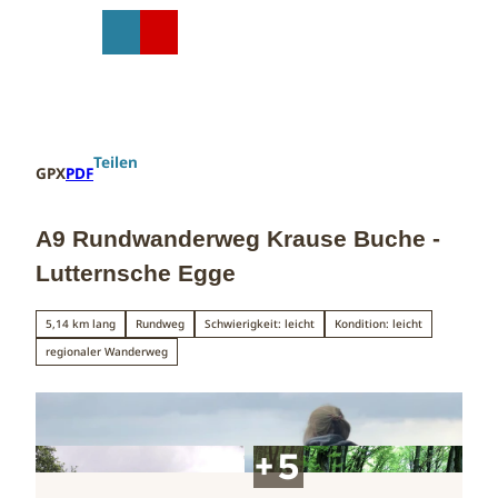
Z
u
T
Suche
Menü
Shop
m
e
I
i
n
l
h
e
a
n
Teilen
GPX
PDF
l
t
A9 Rundwanderweg Krause Buche -
Lutternsche Egge
5,14 km lang
Rundweg
Schwierigkeit: leicht
Kondition: leicht
regionaler Wanderweg