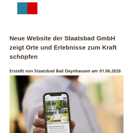
Z
u
T
Suche
Menü
Shop
m
e
I
i
n
l
h
e
Neue Website der Staatsbad GmbH
a
n
zeigt Orte und Erlebnisse zum Kraft
l
t
schöpfen
Erstellt von Staatsbad Bad Oeynhausen am
01.06.2026