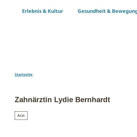
Z
Erlebnis & Kultur
Gesundheit & Bewegun
u
m
I
n
h
a
l
t
Startseite
Zahnärztin Lydie Bernhardt
Arzt