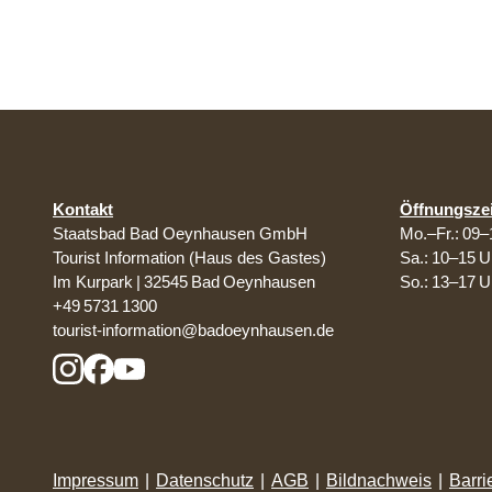
Kontakt
Öffnungsze
Staatsbad Bad Oeynhausen GmbH
Mo.–Fr.: 09–
Tourist Information (Haus des Gastes)
Sa.: 10–15 U
Im Kurpark | 32545 Bad Oeynhausen
So.: 13–17 U
+49 5731 1300
tourist-information@badoeynhausen.de
Impressum
|
Datenschutz
|
AGB
|
Bildnachweis
|
Barri