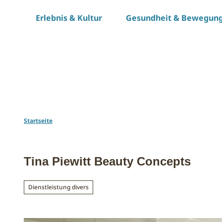
Z
Erlebnis & Kultur
Gesundheit & Bewegun
u
m
I
n
h
a
l
t
Startseite
Tina Piewitt Beauty Concepts
Dienstleistung divers