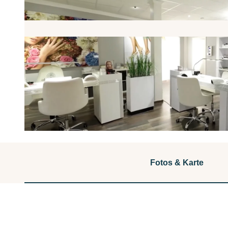
© Tina Piewitt Beauty Concepts |
CC-BY-NC-ND
Fotos & Karte