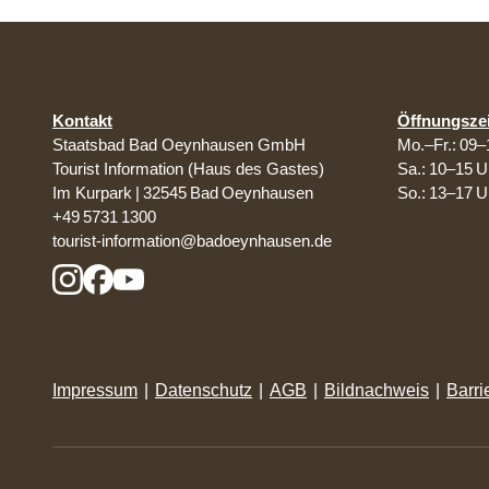
Kontakt
Öffnungsze
Staatsbad Bad Oeynhausen GmbH
Mo.–Fr.: 09–
Tourist Information (Haus des Gastes)
Sa.: 10–15 U
Im Kurpark | 32545 Bad Oeynhausen
So.: 13–17 U
+49 5731 1300
tourist-information@badoeynhausen.de
Impressum
|
Datenschutz
|
AGB
|
Bildnachweis
|
Barri