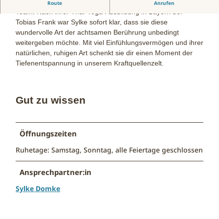
Sylke Domke ist 2025 ein neues Gesicht im Kraftquellen-
Route
Anrufen
Team. Nach ihrer Thai-Yoga-Ausbildung in Bayern bei
Tobias Frank war Sylke sofort klar, dass sie diese
wundervolle Art der achtsamen Berührung unbedingt
weitergeben möchte. Mit viel Einfühlungsvermögen und ihrer
natürlichen, ruhigen Art schenkt sie dir einen Moment der
Tiefenentspannung in unserem Kraftquellenzelt.
Gut zu wissen
Öffnungszeiten
Ruhetage: Samstag, Sonntag, alle Feiertage geschlossen
Ansprechpartner:in
Sylke Domke