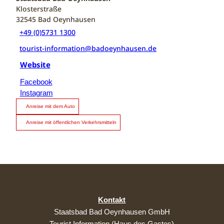
Klosterstraße
32545
Bad Oeynhausen
+49 (0)5731 1300
tourist-information@badoeynhausen.de
Website
Facebook
Instagram
Anreise mit dem Auto
Anreise mit öffentlichen Verkehrsmitteln
Kontakt
Staatsbad Bad Oeynhausen GmbH
Tourist Information (Haus des Gastes)