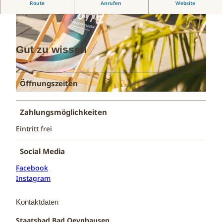
Sommerliche Liegestühle rund um die Innenstadt von Bad
Route
Anrufen
Website
Oeynhausen zum Entspannen.
Gut zu wissen
© Staatsbad Bad Oeynhausen / S. Wedler |
CC-BY-NC-ND
Öffnungszeiten
© Staatsbad Bad Oeynhausen / S. Wedler |
CC-BY-NC-ND
Zahlungsmöglichkeiten
Eintritt frei
Social Media
Facebook
Instagram
Kontaktdaten
Staatsbad Bad Oeynhausen