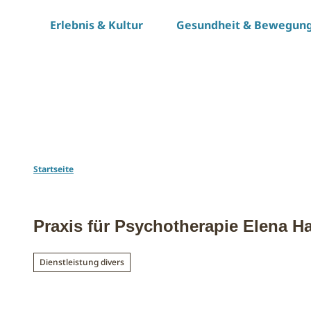
Z
Erlebnis & Kultur
Gesundheit & Bewegun
u
m
I
n
h
a
l
t
Startseite
Praxis für Psychotherapie Elena H
Dienstleistung divers