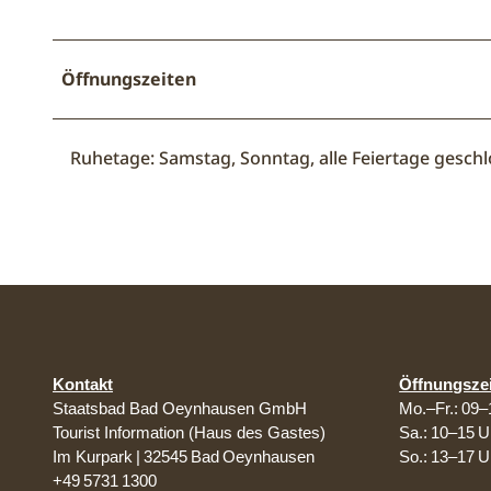
Öffnungszeiten
Ruhetage: Samstag, Sonntag, alle Feiertage gesch
Kontakt
Öffnungsze
Staatsbad Bad Oeynhausen GmbH
Mo.–Fr.: 09–
Tourist Information (Haus des Gastes)
Sa.: 10–15 U
Im Kurpark | 32545 Bad Oeynhausen
So.: 13–17 U
+49 5731 1300