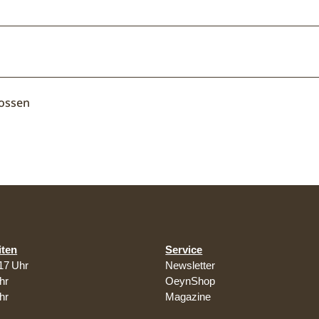
lossen
iten
Service
17 Uhr
Newsletter
hr
OeynShop
hr
Magazine