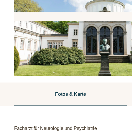
© Staatsbad Bad Oeynhausen / S. Bartel |
CC-BY-ND
Fotos & Karte
Facharzt für Neurologie und Psychiatrie