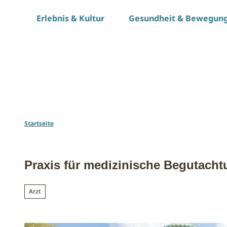
Z
Erlebnis & Kultur
Gesundheit & Bewegun
u
m
I
n
h
a
l
t
Startseite
Praxis für medizinische Begutacht
Arzt