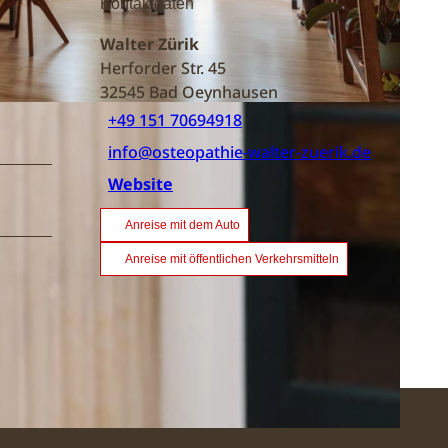
Kontaktdaten
Walter Zürik
Herforder Str. 45
32545
Bad Oeynhausen
+49 151 70694918
info@osteopathie-walter-zuerik.de
Website
Anreise mit dem Auto
Anreise mit öffentlichen Verkehrsmitteln