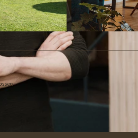
© W. Zürik |
CC-BY-NC-ND
lossen