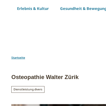
Z
Erlebnis & Kultur
Gesundheit & Bewegun
u
m
I
n
h
a
l
t
Startseite
Osteopathie Walter Zürik
Dienstleistung divers