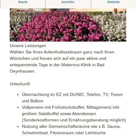
Die Maternus-Klinik zählt zu den hochwertigen
Route
Anrufen
Website
Rehabilitationseinrichtungen in
Deutschland.
Kardiologie, Neurologie, Orthopädie
m
i
a
m
t
g
Angebot "Gesundheitswochen"
e
_
r
0
© Maternus Klinik |
CC-BY-ND
Unsere Leistungen
n
3
Wählen Sie Ihren Aufenthaltszeitraum ganz nach Ihren
u
8
Wünschen und freuen sich auf ein paar aktive und
s
4
entspannende Tage in der Maternus-Klinik in Bad
-
Oeynhausen.
2
Unterkunft:
Übernachtung im EZ mit DU/WC, Telefon, TV, Tresor
und Balkon
Vollpension mit Frühstücksbuffet, Mittagsmenü inkl.
großem Salatbuffet sowie Abendessen
(Sonderkostformen und Ernährungsberatung möglich)
Nutzung aller Gemeinschaftsräume wie z.B. Sauna,
Schwimmbad, Fitnessraum oder Lehrküche