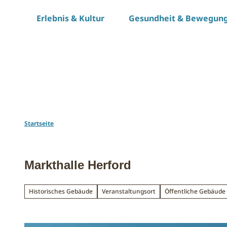
Z
Erlebnis & Kultur
Gesundheit & Bewegun
u
m
I
n
h
a
l
t
Startseite
Markthalle Herford
Historisches Gebäude
Veranstaltungsort
Öffentliche Gebäude 