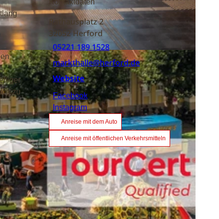
Kontaktdaten
tlang
Rathausplatz 2
32052
Herford
05221 189 1528
den
markthalle@herford.de
Website
lliger
uch zu
Facebook
Instagram
Anreise mit dem Auto
Anreise mit öffentlichen Verkehrsmitteln