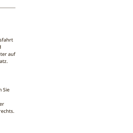
sfahrt
d
ter auf
atz.
n Sie
er
rechts.