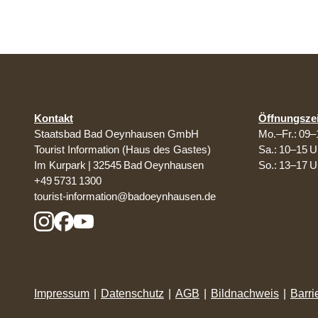
Kontakt
Öffnungsze
Staatsbad Bad Oeynhausen GmbH
Mo.–Fr.: 09–
Tourist Information (Haus des Gastes)
Sa.: 10–15 U
Im Kurpark | 32545 Bad Oeynhausen
So.: 13–17 U
+49 5731 1300
tourist-information@badoeynhausen.de
Impressum
|
Datenschutz
|
AGB
|
Bildnachweis
|
Barri