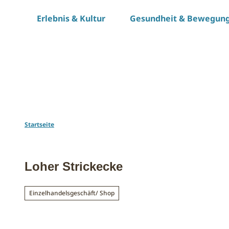
Z
Erlebnis & Kultur
Gesundheit & Bewegun
u
m
I
n
h
a
l
t
Startseite
Loher Strickecke
Einzelhandelsgeschäft/ Shop