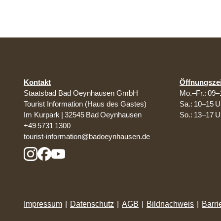
Kontakt
Öffnungsze
Staatsbad Bad Oeynhausen GmbH
Mo.–Fr.: 09–
Tourist Information (Haus des Gastes)
Sa.: 10–15 U
Im Kurpark | 32545 Bad Oeynhausen
So.: 13–17 U
+49 5731 1300
tourist-information@badoeynhausen.de
Impressum
|
Datenschutz
|
AGB
|
Bildnachweis
|
Barri