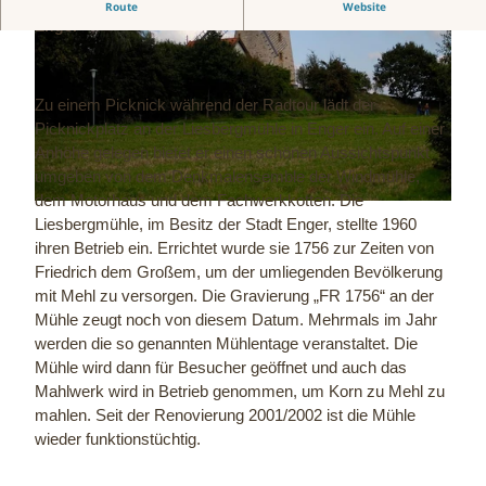
Bereits von Weitem erkennbares Wahrzeichen der Stadt
Route
Website
Enger
Zu einem Picknick während der Radtour lädt der
Picknickplatz an der Liesbergmühle in Enger ein. Auf einer
Anhöhe gelegen bietet er einen schönen Aussichtspunkt
© Biologische Station Ravensberg im Kreis Herford e.V. |
CC-BY-SA
umgeben von dem Denkmalensemble der Windmühle,
dem Motorhaus und dem Fachwerkkotten. Die
© Klaus Wöhler, Unbekannt, Klaus Wöhler |
CC-BY-SA
Liesbergmühle, im Besitz der Stadt Enger, stellte 1960
ihren Betrieb ein. Errichtet wurde sie 1756 zur Zeiten von
Friedrich dem Großem, um der umliegenden Bevölkerung
mit Mehl zu versorgen. Die Gravierung „FR 1756“ an der
Mühle zeugt noch von diesem Datum. Mehrmals im Jahr
werden die so genannten Mühlentage veranstaltet. Die
Mühle wird dann für Besucher geöffnet und auch das
Mahlwerk wird in Betrieb genommen, um Korn zu Mehl zu
mahlen. Seit der Renovierung 2001/2002 ist die Mühle
wieder funktionstüchtig.