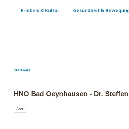
Z
Erlebnis & Kultur
Gesundheit & Bewegun
u
m
I
n
h
a
l
t
Startseite
HNO Bad Oeynhausen - Dr. Steffen 
Arzt