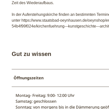
Zeit des Wiederaufbaus.
s
c
In der Auferstehungskirche finden an bestimmten Termine
h
unter https://www.staatsbad-oeynhausen.de/oeynshop/
e
54b4f99f024e/kirchenfuehrung---kunstgeschichte---archit
A
u
f
e
r
Gut zu wissen
s
t
e
h
Öffnungszeiten
u
n
g
Montag- Freitag: 9:00- 12:00 Uhr
s
Samstag: geschlossen
k
Sonntag: von morgens bis in die Dämmerung geöf
i