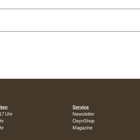
iten
Service
17 Uhr
Newsletter
hr
OeynShop
hr
Magazine