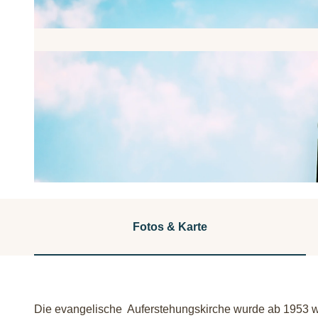
E
v
a
Fotos & Karte
n
g
e
l
Die evangelische Auferstehungskirche wurde ab 1953 w
i