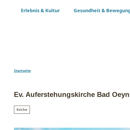
Z
Erlebnis & Kultur
Gesundheit & Bewegun
u
m
I
n
h
a
l
t
Startseite
Ev. Auferstehungskirche Bad Oeyn
Kirche