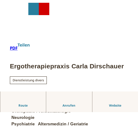
Z
u
T
Suche
Menü
Shop
m
e
I
i
n
l
h
e
a
n
Teilen
PDF
l
t
Ergotherapiepraxis Carla Dirschauer
Dienstleistung divers
Kinderheilkunde / Pädiatrie
Route
Anrufen
Website
Orthopädie / Rheumatologie
Neurologie
Psychiatrie
Altersmedizin / Geriatrie