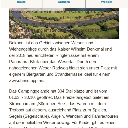
Campingplatz und Badesee
Route
Anrufen
Website
Herzlich willkommen in unserem Campingpark Großer
© Meyer zu Bentrup Campingplatz |
© Meyer zu Bentrup Campingplatz |
CC-BY-NC-ND
CC-BY-NC-ND
Weserbogen. Verbringen auch Sie eine erholsame Zeit bei
uns, einem wunderschön gelegenen Campingplatz in einer
durch Auskiesung entstandenen Seenlandschaft am
Rande der ostwestfälischen Stadt Porta Westfalica.
© Staatsbad Bad Oeynhausen / P. Hübbe |
CC-BY-NC-ND
Bekannt ist das Gebiet zwischen Weser- und
Wiehengebirge durch das Kaiser Wilhelm Denkmal und
der 2018 neu errichteten Ringterrasse mit einem
Panorama-Blick über das Wesertal. Durch den
nahegelegenen Weser-Radweg bietet sich unser Platz mit
eigenem Biergarten und Strandterrasse ideal für einem
Zwischenstopp an.
Das Campinggelände hat 304 Stellplätze und ist vom
01.03. - 30.10. geöffnet. Das Freizeitangebot bietet ein
Strandbad am „Südlichen See“, das Fahren mit dem
Tretboot auf diesem, ausreichend Platz zum Spielen,
Segeln (Segelschule), Angeln, Wandern und Fahrradtouren
auf dem beliebten Weserradweg. Für Kinder gibt es einen