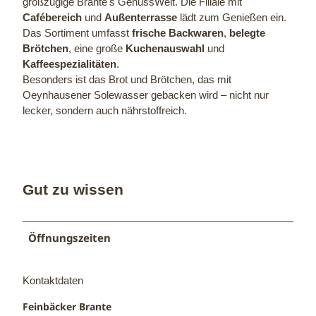
großzügige Brante's GenussWelt. Die Filiale mit
Cafébereich
und
Außenterrasse
lädt zum Genießen ein.
Das Sortiment umfasst
frische Backwaren
,
belegte
Brötchen
, eine große
Kuchenauswahl
und
Kaffeespezialitäten
.
Besonders ist das Brot und Brötchen, das mit
Oeynhausener Solewasser gebacken wird – nicht nur
lecker, sondern auch nährstoffreich.
Gut zu wissen
Öffnungszeiten
Kontaktdaten
Feinbäcker Brante