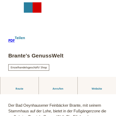
Z
u
T
Suche
Menü
Shop
m
e
I
i
n
l
h
e
a
n
Teilen
PDF
l
t
Brante's GenussWelt
Einzelhandelsgeschäft/ Shop
Route
Anrufen
Website
Brantes GenussWelt: Frisch & Lecker!
Der Bad Oeynhausener Feinbäcker Brante, mit seinem
Stammhaus auf der Lohe, bietet in der Fußgängerzone die