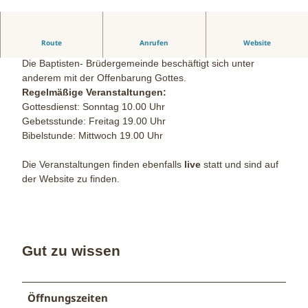
B
e
t
Route
Anrufen
Website
Baptistengemeinde Bad Oeynhausen
h
Die Baptisten- Brüdergemeinde beschäftigt sich unter
a
anderem mit der Offenbarung Gottes.
u
Regelmäßige Veranstaltungen:
s
Gottesdienst: Sonntag 10.00 Uhr
Gebetsstunde: Freitag 19.00 Uhr
Bibelstunde: Mittwoch 19.00 Uhr
Die Veranstaltungen finden ebenfalls
live
statt und sind auf
der Website zu finden.
Gut zu wissen
Öffnungszeiten