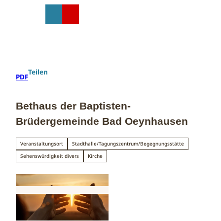
Z
u
T
Suche
Menü
Shop
m
e
I
i
n
l
h
e
a
n
Teilen
PDF
l
t
Bethaus der Baptisten-
Brüdergemeinde Bad Oeynhausen
Veranstaltungsort
Stadthalle/Tagungszentrum/Begegnungsstätte
Sehenswürdigkeit divers
Kirche