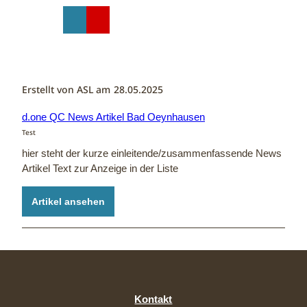
Z
u
T
Suche
Menü
Shop
m
e
I
i
n
l
h
e
Erstellt von ASL am
28.05.2025
a
n
l
d.one QC News Artikel Bad Oeynhausen
t
Test
hier steht der kurze einleitende/zusammenfassende News
Artikel Text zur Anzeige in der Liste
Artikel ansehen
Kontakt