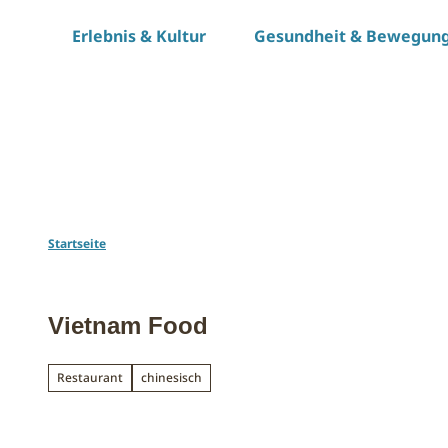
Z
Erlebnis & Kultur
Gesundheit & Bewegun
u
m
I
n
h
a
l
t
Startseite
Vietnam Food
Restaurant
chinesisch