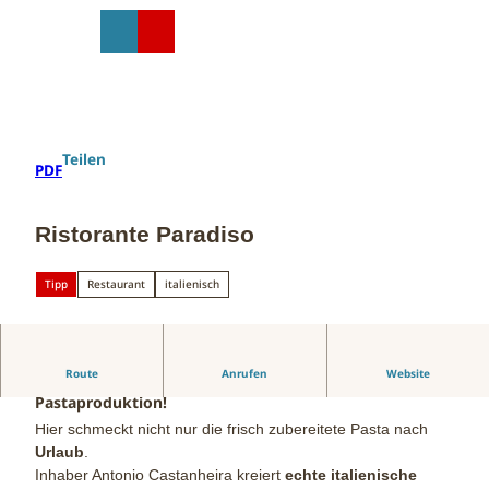
Z
u
T
Suche
Menü
Shop
m
e
I
i
n
l
h
e
a
n
Teilen
PDF
l
t
Ristorante Paradiso
Tipp
Restaurant
italienisch
Route
Anrufen
Website
Beliebtes italienisches Restaurant mit hauseigener
Pastaproduktion!
Hier schmeckt nicht nur die frisch zubereitete Pasta nach
Urlaub
.
Inhaber Antonio Castanheira kreiert
echte italienische