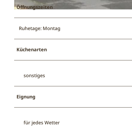
Öffnungszeiten
© KIZ Café SoLero / A. Marholdt |
CC-BY-NC-ND
Ruhetage: Montag
Küchenarten
sonstiges
Eignung
für jedes Wetter