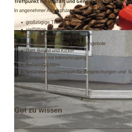
Treffpunkt für Vielfalt und Genuss in Bad Oeynhau
In angenehmer Atmosphäre erwartet Sie:
großzügige Theke
vielfältige Getränke- und Speisekarte
© KIZ Café SoLero |
CC-BY-NC-ND
Großbildleinwand mit Skybar
abwechslungsreiche Freizeitangebote
Dart, Billard und Kicker
Computer mit Internetzugang
Außensitzplätze
separater Gruppenraum für Besprechungen und 
Gut zu wissen