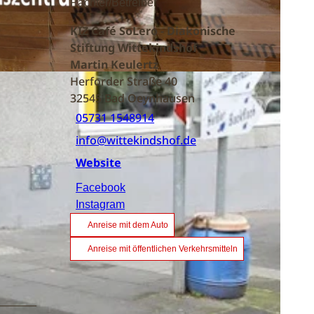
Pächter/Betreiber
KIZ Café SoLero - Diakonische
Stiftung Wittekindshof
Martin Keulertz
Herforder Straße 40
32545
Bad Oeynhausen
05731 1548914
info@wittekindshof.de
Website
Facebook
Instagram
Anreise mit dem Auto
Anreise mit öffentlichen Verkehrsmitteln