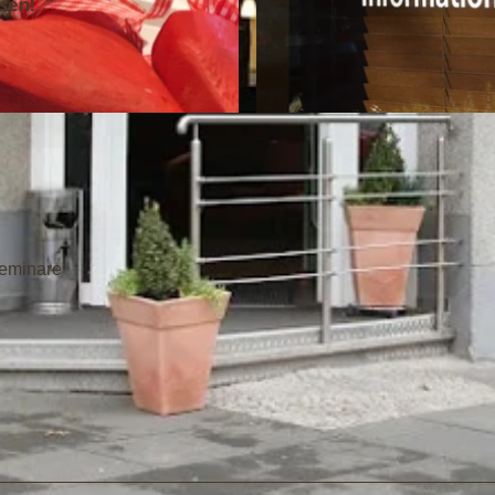
sen!
© KIZ Café SoLero |
CC-BY-NC-ND
Seminare