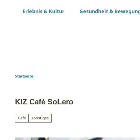
Z
Erlebnis & Kultur
Gesundheit & Bewegun
u
m
I
n
h
a
l
t
Startseite
KIZ Café SoLero
Café
sonstiges