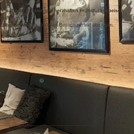
üdbahnhof!
ck,
saftigen Kuchen
und
herzhaften Frühstücksspeisen
.
Buffet
an.
kalten
Getränken
, die Ihren Besuch perfekt abrunden.