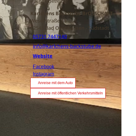
Pächter/Betreiber
Karlchens Backstube BrOTSCHAFT
Weserstraße 11
32545
Bad Oeynhausen
- Südstadt
05731 7447140
info@karlchens-backstube.de
Website
Facebook
Instagram
Anreise mit dem Auto
Anreise mit öffentlichen Verkehrsmitteln