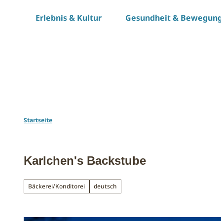
Z
Erlebnis & Kultur
Gesundheit & Bewegun
u
m
I
n
h
a
l
t
Startseite
Karlchen's Backstube
Bäckerei/Konditorei
deutsch