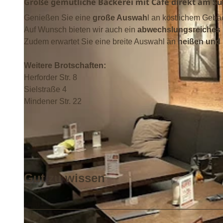
Große gemütliche Bäckerei mit Café direkt am S
Genießen Sie eine
große Auswah
l an köstlichem Gebä
Auf Wunsch bieten wir auch ein
abwechslungsreiches 
Zudem erwartet Sie eine breite Auswahl an
heißen und 
Weitere Brotschaften:
Herforder Str. 8
Sielstraße 4
Mindener Str. 22
Gut zu wissen