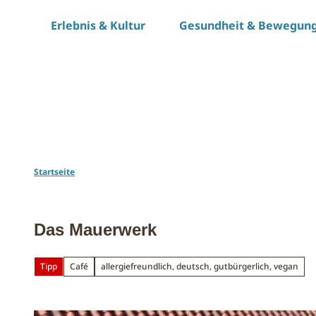
Z
Erlebnis & Kultur
Gesundheit & Bewegun
u
m
I
n
h
a
l
t
Startseite
Das Mauerwerk
Tipp
Café
allergiefreundlich, deutsch, gutbürgerlich, vegan