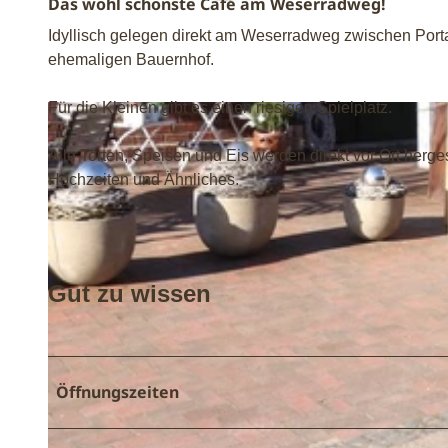
Das wohl schönste Café am Weserradweg!
Idyllisch gelegen direkt am Weserradweg zwischen Port
ehemaligen Bauernhof.
Für die Kleinen gibt es einen riesigen Spielplatz.
©
CC-BY-NC-ND
Alle Torten, Speisen und Eis werden direkt vor Ort herge
Hochzeiten und Ähnliches.
Gut zu wissen
Öffnungszeiten