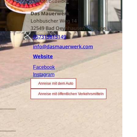
Pächter/Betreiber
Das Mauerwerk
Lohbuscher Weg 14
32549
Bad Oeynhausen
- Dehme
057319815149
info@dasmauerwerk.com
für
Website
Facebook
Instagram
Anreise mit dem Auto
Anreise mit öffentlichen Verkehrsmitteln