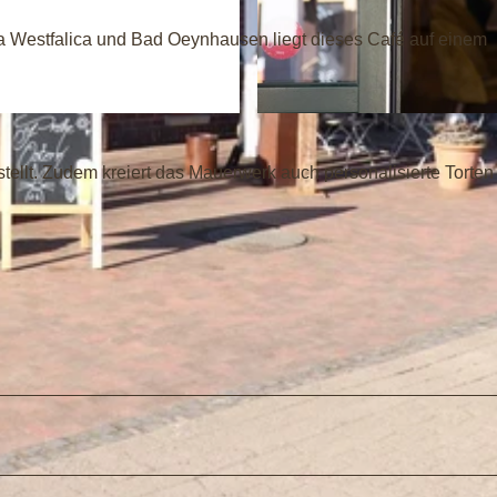
a Westfalica und Bad Oeynhausen liegt dieses Café auf einem
©
CC-BY-NC-ND
stellt. Zudem kreiert das Mauerwerk auch personalisierte Torten 