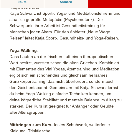
Yoga-Walking
Route
Anrufen
Katja Schwarz:
Katja Schwarz ist Sport-, Yoga- und Meditationslehrerin und
staatlich geprüfte Motopädin (Psychomotorik). Der
Schwerpunkt ihrer Arbeit ist Gesundheitstraining für
Menschen jeden Alters. Für den Anbieter „Neue Wege
Reisen“ leitet Katja Sport-, Gesundheits- und Yoga-Reisen.
Yoga-Walking
:
Dass Laufen an der frischen Luft einen therapeutischen
Wert besitzt, wussten schon die alten Griechen. Kombiniert
mit Elementen des Vini Yogas, Atemtraining und Meditation
ergibt sich ein schonendes und gleichsam heilsames
Ganzkörpertraining, das nicht überfordert, sondern auch
den Geist entspannt. Gemeinsam mit Katja Schwarz lernst
du beim Yoga-Walking einfache Techniken kennen, um
deine körperliche Stabilität und mentale Balance im Alltag zu
stärken. Der Kurs ist geeignet für Anfänger oder Geübte
aller Altersgruppen.
Mitbringen zum Kurs:
festes Schuhwerk, wetterfeste
Kleidung, Trinkflasche