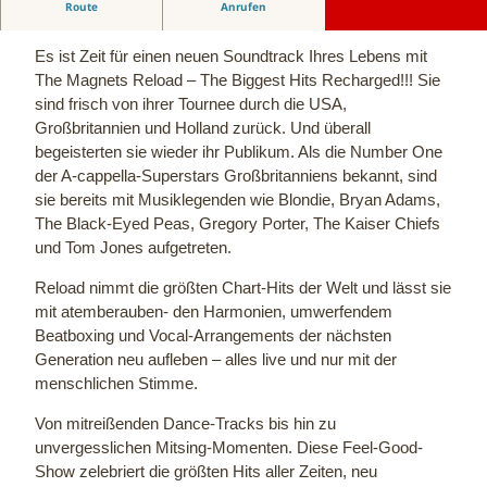
Route
Anrufen
Englands Nr. 1-A-Cappella-Band
Es ist Zeit für einen neuen Soundtrack Ihres Lebens mit
The Magnets Reload – The Biggest Hits Recharged!!! Sie
sind frisch von ihrer Tournee durch die USA,
Großbritannien und Holland zurück. Und überall
begeisterten sie wieder ihr Publikum. Als die Number One
der A-cappella-Superstars Großbritanniens bekannt, sind
sie bereits mit Musiklegenden wie Blondie, Bryan Adams,
The Black-Eyed Peas, Gregory Porter, The Kaiser Chiefs
und Tom Jones aufgetreten.
Reload nimmt die größten Chart-Hits der Welt und lässt sie
mit atemberauben- den Harmonien, umwerfendem
Beatboxing und Vocal-Arrangements der nächsten
Generation neu aufleben – alles live und nur mit der
menschlichen Stimme.
Von mitreißenden Dance-Tracks bis hin zu
unvergesslichen Mitsing-Momenten. Diese Feel-Good-
Show zelebriert die größten Hits aller Zeiten, neu