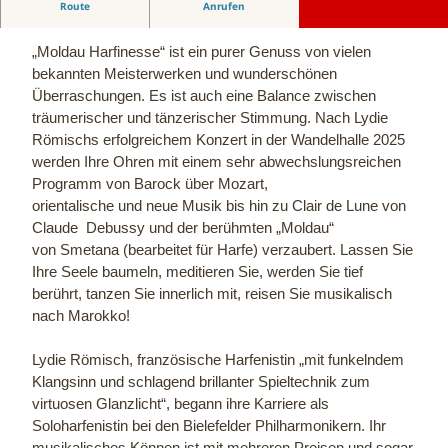
Route
Anrufen
Lydie Römisch
„Moldau Harfinesse“ ist ein purer Genuss von vielen
bekannten Meisterwerken und wunderschönen
Überraschungen. Es ist auch eine Balance zwischen
träumerischer und tänzerischer Stimmung. Nach Lydie
Römischs erfolgreichem Konzert in der Wandelhalle 2025
werden Ihre Ohren mit einem sehr abwechslungsreichen
Programm von Barock über Mozart,
orientalische und neue Musik bis hin zu Clair de Lune von
Claude Debussy und der berühmten „Moldau“
von Smetana (bearbeitet für Harfe) verzaubert. Lassen Sie
Ihre Seele baumeln, meditieren Sie, werden Sie tief
berührt, tanzen Sie innerlich mit, reisen Sie musikalisch
nach Marokko!
Lydie Römisch, französische Harfenistin „mit funkelndem
Klangsinn und schlagend brillanter Spieltechnik zum
virtuosen Glanzlicht“, begann ihre Karriere als
Soloharfenistin bei den Bielefelder Philharmonikern. Ihr
musikalisches Können ist mit mehreren Preisen und sogar