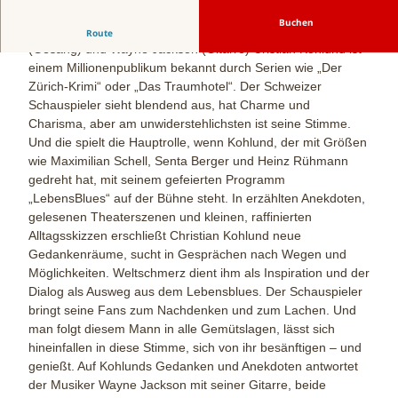
Buchen
Musikalische Lesung mit Christian Kohlund, Ina Paule Klink
Route
(Gesang) und Wayne Jackson (Gitarre) Cristian Kohlund ist
einem Millionenpublikum bekannt durch Serien wie „Der
Zürich-Krimi“ oder „Das Traumhotel“. Der Schweizer
Schauspieler sieht blendend aus, hat Charme und
Charisma, aber am unwiderstehlichsten ist seine Stimme.
Und die spielt die Hauptrolle, wenn Kohlund, der mit Größen
wie Maximilian Schell, Senta Berger und Heinz Rühmann
gedreht hat, mit seinem gefeierten Programm
„LebensBlues“ auf der Bühne steht. In erzählten Anekdoten,
gelesenen Theaterszenen und kleinen, raffinierten
Alltagsskizzen erschließt Christian Kohlund neue
Gedankenräume, sucht in Gesprächen nach Wegen und
Möglichkeiten. Weltschmerz dient ihm als Inspiration und der
Dialog als Ausweg aus dem Lebensblues. Der Schauspieler
bringt seine Fans zum Nachdenken und zum Lachen. Und
man folgt diesem Mann in alle Gemütslagen, lässt sich
hineinfallen in diese Stimme, sich von ihr besänftigen – und
genießt. Auf Kohlunds Gedanken und Anekdoten antwortet
der Musiker Wayne Jackson mit seiner Gitarre, beide