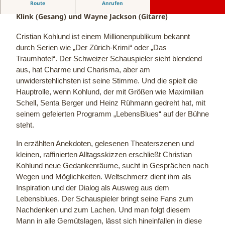
Route
Anrufen
Musikalische Lesung mit Christian Kohlund, Ina Paule
Klink (Gesang) und Wayne Jackson (Gitarre)
Cristian Kohlund ist einem Millionenpublikum bekannt
durch Serien wie „Der Zürich-Krimi“ oder „Das
Traumhotel“. Der Schweizer Schauspieler sieht blendend
aus, hat Charme und Charisma, aber am
unwiderstehlichsten ist seine Stimme. Und die spielt die
Hauptrolle, wenn Kohlund, der mit Größen wie Maximilian
Schell, Senta Berger und Heinz Rühmann gedreht hat, mit
seinem gefeierten Programm „LebensBlues“ auf der Bühne
steht.
In erzählten Anekdoten, gelesenen Theaterszenen und
kleinen, raffinierten Alltagsskizzen erschließt Christian
Kohlund neue Gedankenräume, sucht in Gesprächen nach
Wegen und Möglichkeiten. Weltschmerz dient ihm als
Inspiration und der Dialog als Ausweg aus dem
Lebensblues. Der Schauspieler bringt seine Fans zum
Nachdenken und zum Lachen. Und man folgt diesem
Mann in alle Gemütslagen, lässt sich hineinfallen in diese