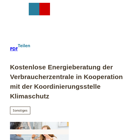
Z
u
T
Suche
Menü
Shop
m
e
I
i
n
l
h
e
a
n
Teilen
PDF
l
t
Kostenlose Energieberatung der
Verbraucherzentrale in Kooperation
mit der Koordinierungsstelle
Klimaschutz
Sonstiges