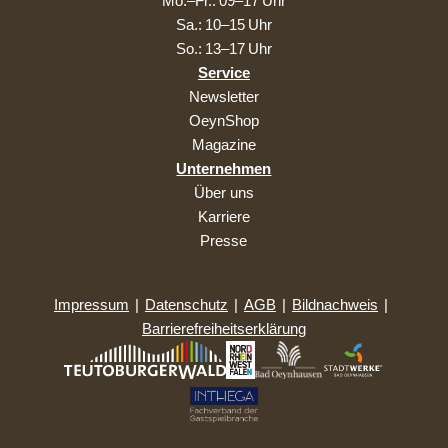
Mo.–Fr.: 09–17 Uhr
Sa.: 10–15 Uhr
So.: 13–17 Uhr
Service
Newsletter
OeynShop
Magazine
Unternehmen
Über uns
Karriere
Presse
Impressum
|
Datenschutz
|
AGB
|
Bildnachweis
|
Barrierefreiheitserklärung