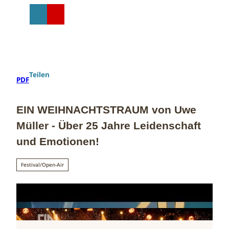
Z
u
T
Suche
Menü
Shop
m
e
I
i
n
l
h
e
a
n
Teilen
PDF
l
t
EIN WEIHNACHTSTRAUM von Uwe
Müller - Über 25 Jahre Leidenschaft
und Emotionen!
Festival/Open-Air