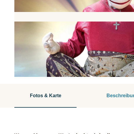
© J. Rüßmann |
CC-BY-ND
Fotos & Karte
Beschreibu