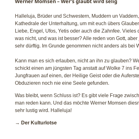
Werner Momsen – Wer’s glaubt wird selig
Halleluja, Brüder und Schwestern, Muddern un Vaddern, ob
Kathedrale der Unterhaltung, um mit euch übers Glauben 
Liebe, Engel, Ufos, Yetis oder auch die Zahnfee. Vieles
was nicht, und was ist besser? Alle reden von Gott, aber
sehr dürftig. Im Grunde genommen nicht anders als be
Kann man es sich erlauben, nicht an ihn zu glauben? Wen
schickt einen am jüngsten Tag anstatt auf Wolke 7 ins
Jungfrauen auf einen, der Heilige Geist oder die Aufer
Obduzieren noch nie eine Seele gefunden.
Was bleibt, wenn Schluss ist? Es gibt viele Frage zwis
man reden kann. Und das möchte Werner Momsen diesmal
sehr lustig wird. Halleluja!
→ Der Kulturlotse