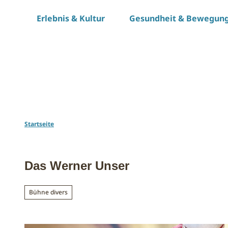
Z
Erlebnis & Kultur
Gesundheit & Bewegun
u
m
I
n
h
a
l
t
Startseite
Das Werner Unser
Bühne divers