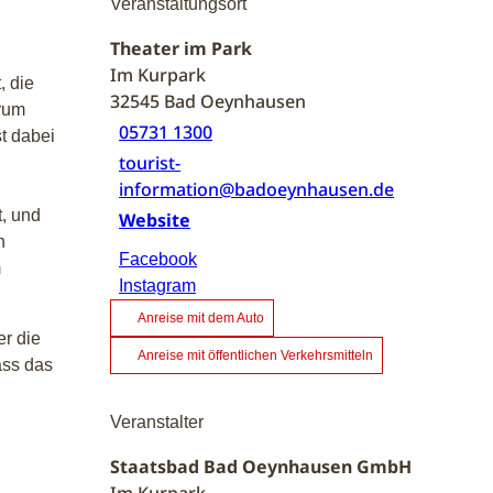
Veranstaltungsort
Theater im Park
Im Kurpark
, die
32545
Bad Oeynhausen
arum
05731 1300
st dabei
tourist-
information@badoeynhausen.de
t, und
Website
n
Facebook
m
Instagram
Anreise mit dem Auto
er die
Anreise mit öffentlichen Verkehrsmitteln
ass das
Veranstalter
Staatsbad Bad Oeynhausen GmbH
Im Kurpark