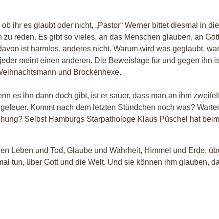
 ihr es glaubt oder nicht, „Pastor“ Werner bittet diesmal in die
zu reden. Es gibt so vieles, an das Menschen glauben, an Gott
 davon ist harmlos, anderes nicht. Warum wird was geglaubt, w
 jeder meint einen anderen. Die Beweislage für und gegen ihn i
i Weihnachtsmann und Brockenhexe.
n es ihn dann doch gibt, ist er sauer, dass man an ihm zweifel
 Fegefeuer. Kommt nach dem letzten Stündchen noch was? Warte
stehung? Selbst Hamburgs Starpathologe Klaus Püschel hat bei
chen Leben und Tod, Glaube und Wahrheit, Himmel und Erde, üb
 tun, über Gott und die Welt. Und sie können ihm glauben, d